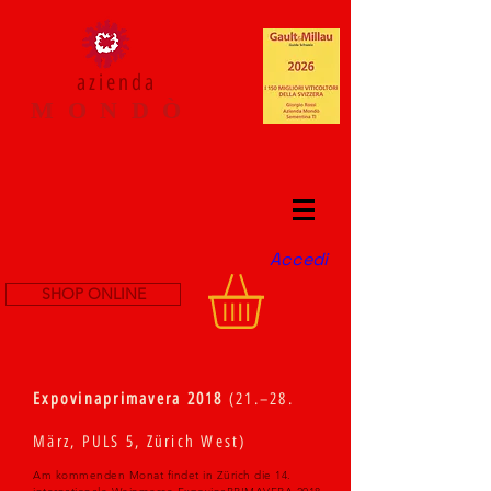
azienda
M O N D Ò
Accedi
SHOP ONLINE
Expovinaprimavera 2018
(21.–28.
März, PULS 5, Zürich West)
Am kommenden Monat findet in Zürich die 14.