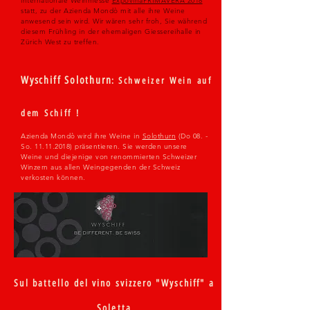
internationale Weinmesse
ExpovinaPRIMAVERA 2018
statt, zu der Azienda Mondò mit alle ihre Weine
anwesend sein wird. Wir wären sehr froh, Sie während
diesem Frühling in der ehemaligen Giessereihalle in
Zürich West zu treffen.
Wyschiff Solothurn
:
Schweizer Wein auf
dem Schiff !
Azienda Mondò wird ihre Weine in
Solothurn
(Do 08. -
So.
11.11.2018)
präsentieren. Sie werden unsere
Weine und diejenige von renommierten Schweizer
Winzern aus allen Weingegenden der Schweiz
verkosten können.
Sul battello del vino svizzero "Wyschiff" a
Soletta