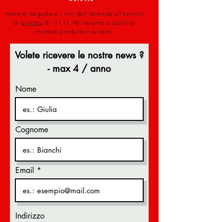
Potrete degustare i vini dell
'Azienda all'evento
di
Soletta
(8 - 11.11.18)
insieme a quelli di
rinomati produttori svizzeri.
Volete ricevere le nostre news ?
- max 4 / anno
Nome
Cognome
Email
Indirizzo