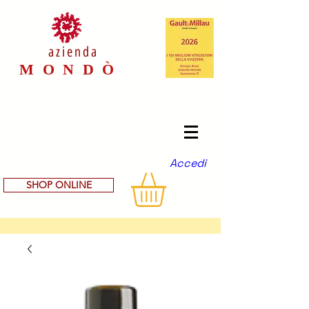
azienda
M O N D Ò
Accedi
SHOP ONLINE