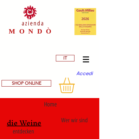
azienda
M O N D Ò
IT
Accedi
SHOP ONLINE
Home
die Weine
Wer wir sind
entdecken