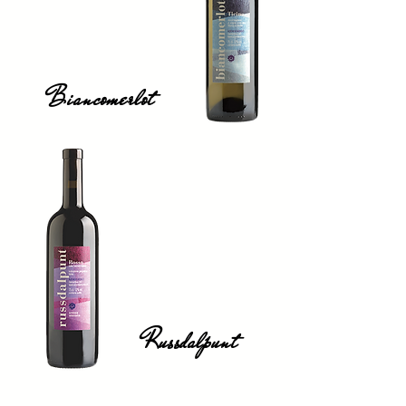
Biancomerlot
Russdalpunt